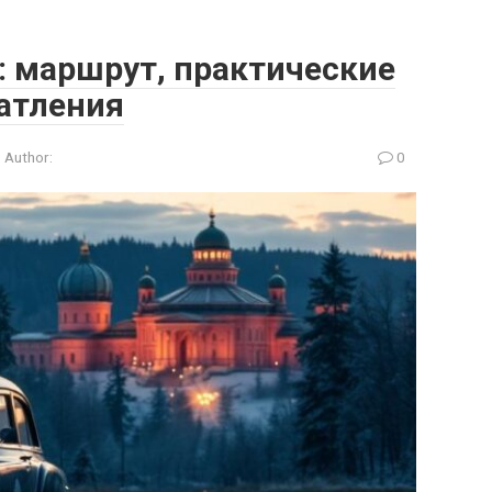
о: маршрут, практические
атления
Author:
0