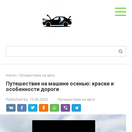
Skip
to
content
Search:
Home
»
Путешествие на авто
Путешествие на машине осенью: краски и
особенности дороги
Published by:
13.03.2026
Путешествие на авто